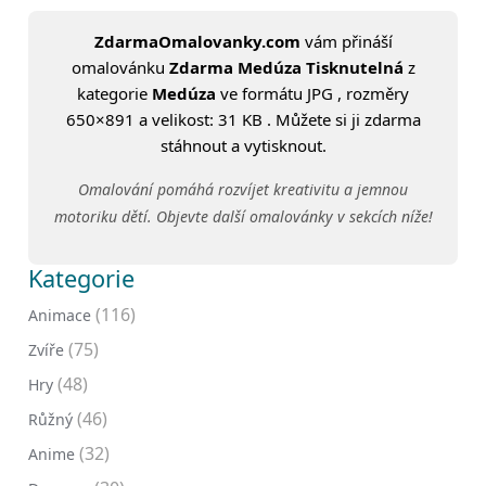
ZdarmaOmalovanky.com
vám přináší
omalovánku
Zdarma Medúza Tisknutelná
z
kategorie
Medúza
ve formátu JPG , rozměry
650×891 a velikost: 31 KB . Můžete si ji zdarma
stáhnout a vytisknout.
Omalování pomáhá rozvíjet kreativitu a jemnou
motoriku dětí. Objevte další omalovánky v sekcích níže!
Kategorie
(116)
Animace
(75)
Zvíře
(48)
Hry
(46)
Růžný
(32)
Anime