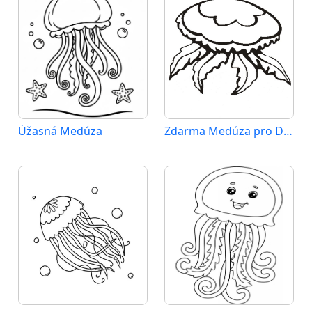
Úžasná Medúza
Zdarma Medúza pro Děti