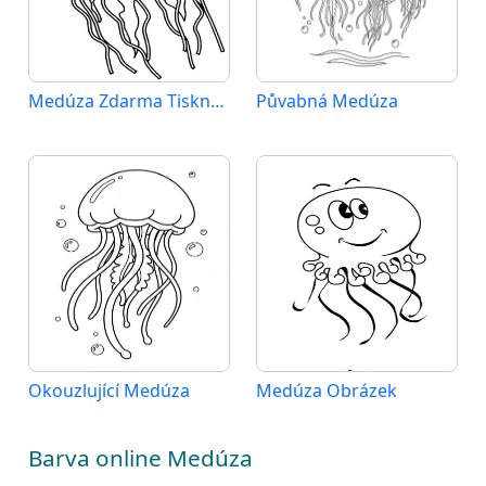
Medúza Zdarma Tisknutelná
Půvabná Medúza
Okouzlující Medúza
Medúza Obrázek
Barva online Medúza