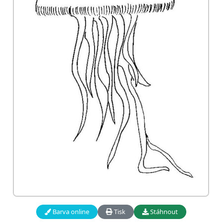
Barva online
Tisk
Stáhnout