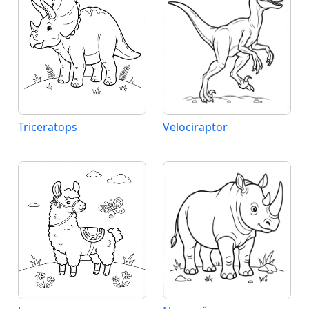
Triceratops
Velociraptor