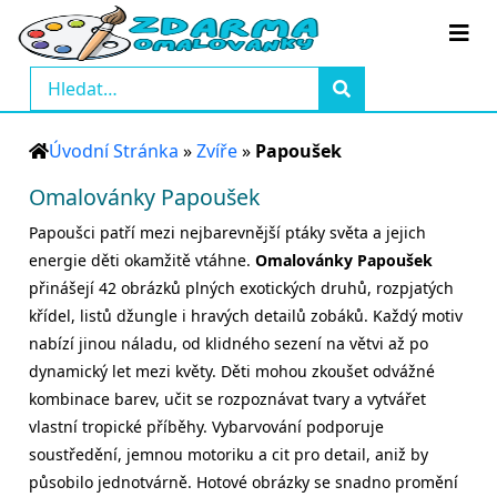
Úvodní Stránka
»
Zvíře
»
Papoušek
Omalovánky Papoušek
Papoušci patří mezi nejbarevnější ptáky světa a jejich
energie děti okamžitě vtáhne.
Omalovánky Papoušek
přinášejí 42 obrázků plných exotických druhů, rozpjatých
křídel, listů džungle i hravých detailů zobáků. Každý motiv
nabízí jinou náladu, od klidného sezení na větvi až po
dynamický let mezi květy. Děti mohou zkoušet odvážné
kombinace barev, učit se rozpoznávat tvary a vytvářet
vlastní tropické příběhy. Vybarvování podporuje
soustředění, jemnou motoriku a cit pro detail, aniž by
působilo jednotvárně. Hotové obrázky se snadno promění