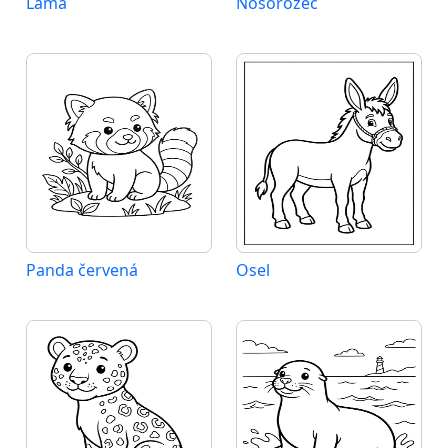
Lama
Nosorožec
Panda červená
Osel