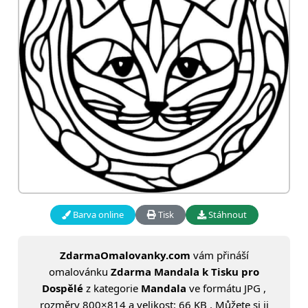
Barva online
Tisk
Stáhnout
ZdarmaOmalovanky.com
vám přináší
omalovánku
Zdarma Mandala k Tisku pro
Dospělé
z kategorie
Mandala
ve formátu JPG ,
rozměry 800×814 a velikost: 66 KB . Můžete si ji