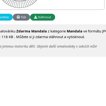
online
Tisk
Stáhnout
malovánku
Zdarma Mandala
z kategorie
Mandala
ve formátu JP
 118 KB . Můžete si ji zdarma stáhnout a vytisknout.
a jemnou motoriku dětí. Objevte další omalovánky v sekcích níže!