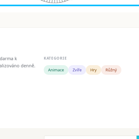
zdarma k
KATEGORIE
tualizováno denně.
Animace
Zvíře
Hry
Růžný