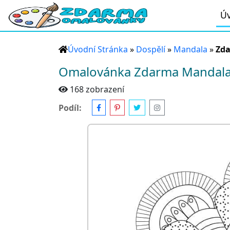
Úv
Úvodní Stránka
»
Dospělí
»
Mandala
»
Zd
Omalovánka Zdarma Mandal
168 zobrazení
Podíl: