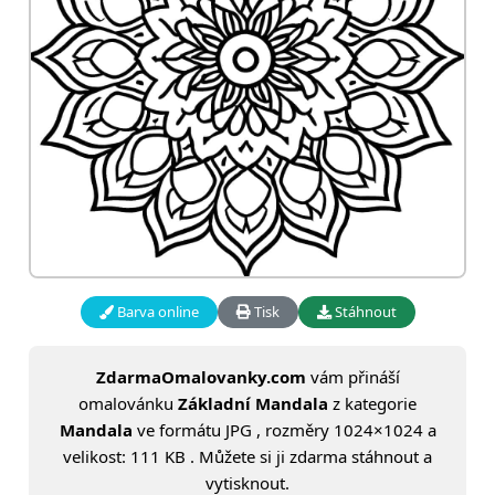
Barva online
Tisk
Stáhnout
ZdarmaOmalovanky.com
vám přináší
omalovánku
Základní Mandala
z kategorie
Mandala
ve formátu JPG , rozměry 1024×1024 a
velikost: 111 KB . Můžete si ji zdarma stáhnout a
vytisknout.