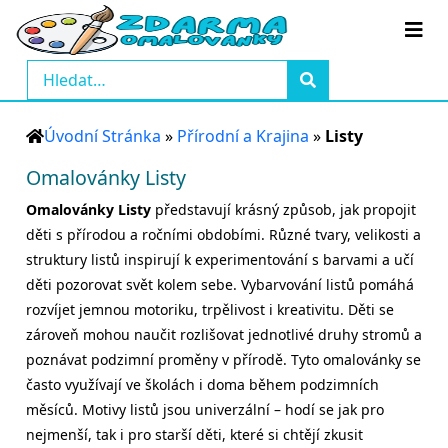
Úvodní Stránka
»
Přírodní a Krajina
»
Listy
Omalovánky Listy
Omalovánky Listy
představují krásný způsob, jak propojit
děti s přírodou a ročními obdobími. Různé tvary, velikosti a
struktury listů inspirují k experimentování s barvami a učí
děti pozorovat svět kolem sebe. Vybarvování listů pomáhá
rozvíjet jemnou motoriku, trpělivost i kreativitu. Děti se
zároveň mohou naučit rozlišovat jednotlivé druhy stromů a
poznávat podzimní proměny v přírodě. Tyto omalovánky se
často využívají ve školách i doma během podzimních
měsíců. Motivy listů jsou univerzální – hodí se jak pro
nejmenší, tak i pro starší děti, které si chtějí zkusit