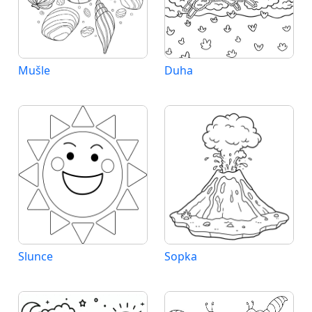
Mušle
Duha
Slunce
Sopka