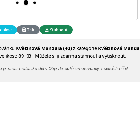
online
Tisk
Stáhnout
lovánku
Květinová Mandala (40)
z kategorie
Květinová Manda
likost: 89 KB . Můžete si ji zdarma stáhnout a vytisknout.
a jemnou motoriku dětí. Objevte další omalovánky v sekcích níže!