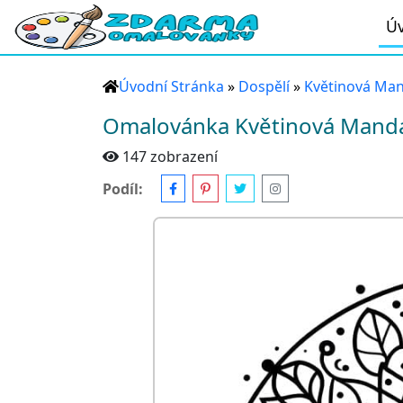
Úv
Úvodní Stránka
»
Dospělí
»
Květinová Ma
Omalovánka Květinová Manda
147 zobrazení
Podíl: