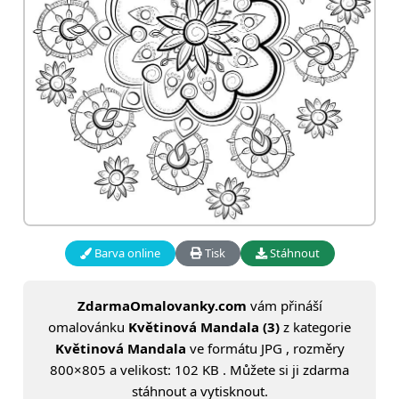
Barva online
Tisk
Stáhnout
ZdarmaOmalovanky.com
vám přináší
omalovánku
Květinová Mandala (3)
z kategorie
Květinová Mandala
ve formátu JPG , rozměry
800×805 a velikost: 102 KB . Můžete si ji zdarma
stáhnout a vytisknout.