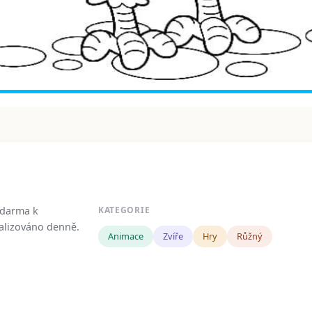
zdarma k
KATEGORIE
tualizováno denně.
Animace
Zvíře
Hry
Růžný