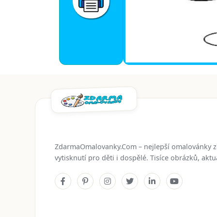
ZdarmaOmalovanky.Com – nejlepší omalovánky 
vytisknutí pro děti i dospělé. Tisíce obrázků, ak