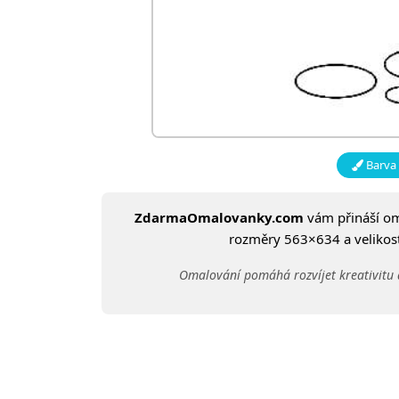
Barva 
ZdarmaOmalovanky.com
vám přináší o
rozměry 563×634 a velikost:
Omalování pomáhá rozvíjet kreativitu 