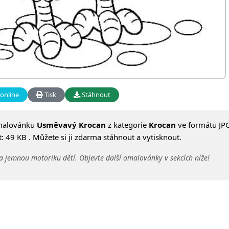
online
Tisk
Stáhnout
malovánku
Usměvavý Krocan
z kategorie
Krocan
ve formátu JPG
 49 KB . Můžete si ji zdarma stáhnout a vytisknout.
a jemnou motoriku dětí. Objevte další omalovánky v sekcích níže!