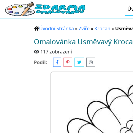
Úv
Úvodní Stránka
»
Zvíře
»
Krocan
»
Usměva
Omalovánka Usměvavý Kroc
117 zobrazení
Podíl: