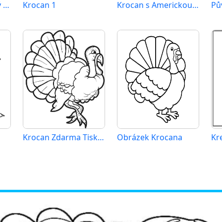
Kreslený Usměvavý Krocan
Krocan 1
Krocan s Americkou Vlajkou
Pů
Krocan Zdarma Tisknutelný
Obrázek Krocana