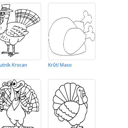
utník Krocan
Krůtí Maso