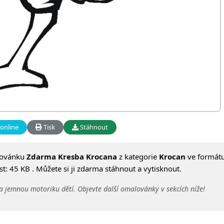
online
Tisk
Stáhnout
lovánku
Zdarma Kresba Krocana
z kategorie
Krocan
ve formát
t: 45 KB . Můžete si ji zdarma stáhnout a vytisknout.
a jemnou motoriku dětí. Objevte další omalovánky v sekcích níže!