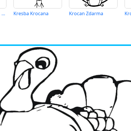
Tisknutelný Krocan pro Děti
Kresba Krocana
Krocan Zdarma