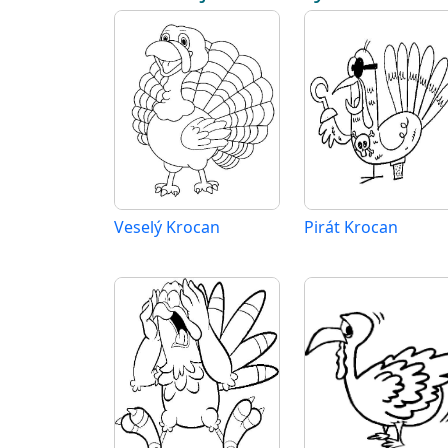
Veselý Krocan
Pirát Krocan