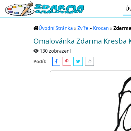
Úv
Úvodní Stránka
»
Zvíře
»
Krocan
»
Zdarma
Omalovánka Zdarma Kresba 
130 zobrazení
Podíl: