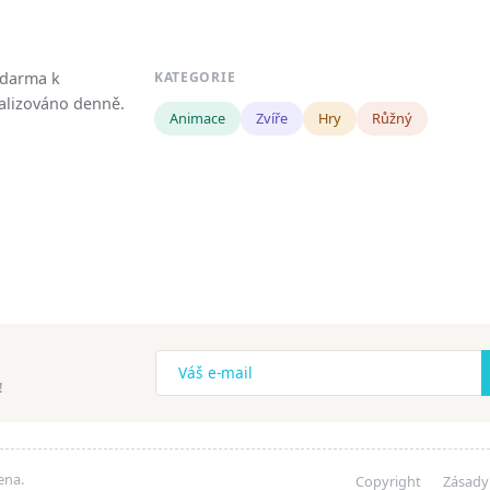
zdarma k
KATEGORIE
tualizováno denně.
Animace
Zvíře
Hry
Růžný
!
ena.
Copyright
Zásady