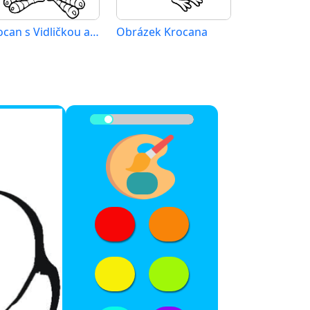
Krocan s Vidličkou a Nožem
Obrázek Krocana