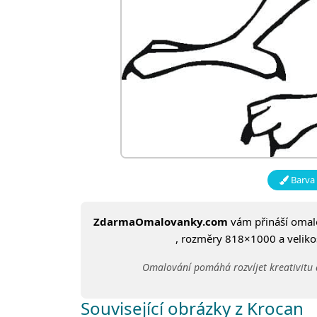
Barva 
ZdarmaOmalovanky.com
vám přináší oma
, rozměry 818×1000 a velikos
Omalování pomáhá rozvíjet kreativitu 
Související obrázky z Krocan