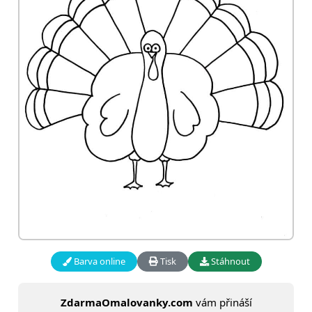
Barva online
Tisk
Stáhnout
ZdarmaOmalovanky.com
vám přináší