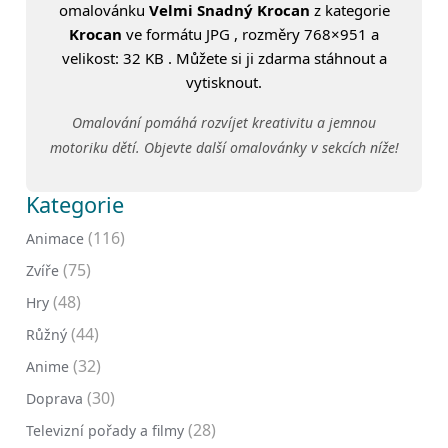
omalovánku
Velmi Snadný Krocan
z kategorie
Krocan
ve formátu JPG , rozměry 768×951 a
velikost: 32 KB . Můžete si ji zdarma stáhnout a
vytisknout.
Omalování pomáhá rozvíjet kreativitu a jemnou
motoriku dětí. Objevte další omalovánky v sekcích níže!
Kategorie
(116)
Animace
(75)
Zvíře
(48)
Hry
(44)
Růžný
(32)
Anime
(30)
Doprava
(28)
Televizní pořady a filmy