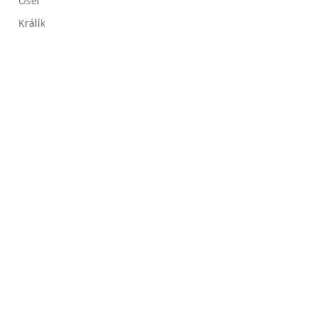
Osel
Králík