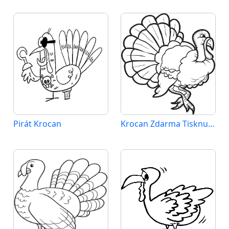
Pirát Krocan
Krocan Zdarma Tisknutelný