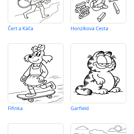
Čert a Káča
Honzíkova Cesta
Fifinka
Garfield