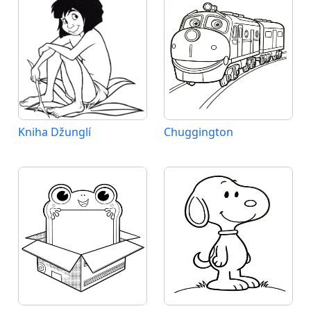
Kniha Džunglí
Chuggington