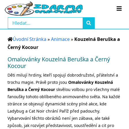
Úvodní Stránka
»
Animace
»
Kouzelná Beruška a
Černý Kocour
Omalovánky Kouzelná Beruška a Černý
Kocour
Děti milují hrdiny, kteří spojují dobrodružství, přátelství a
trochu magie. Právě proto jsou
Omalovánky Kouzelná
Beruška a Černý Kocour
skvělou volbou pro všechny malé
fanoušky tohoto oblíbeného animovaného světa. Na každé
stránce se objevují dynamické scény plné akce, kde
Ladybug a Cat Noir chrání Paříž před padouchy.
Vybarvování těchto obrázků není jen zábava, ale také
způsob, jak rozvíjet představivost, soustředění a cit pro