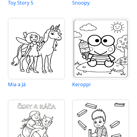
Toy Story 5
Snoopy
Mia a Já
Keroppi