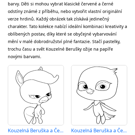
barvy. Děti si mohou vybrat klasické červené a černé
odstíny známé z příběhu, nebo vytvořit vlastní originální
verze hrdinů. Každý obrázek tak získává jedinečný
charakter. Tato kolekce nabízí ideální kombinaci kreativity a
oblíbených postav, díky které se obyčejné vybarvování
mění v malé dobrodružství plné fantazie. Stačí pastelky,
trochu času a svět Kouzelné Berušky ožije na papíře
novými barvami.
Kouzelná Beruška a Černý Kocour (1)
Kouzelná Beruška a Černý Kocour (2)