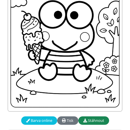
Barva online
Tisk
Stáhnout