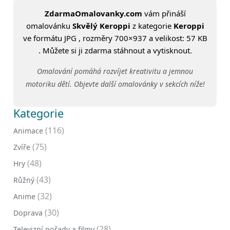
ZdarmaOmalovanky.com
vám přináší
omalovánku
Skvělý Keroppi
z kategorie
Keroppi
ve formátu JPG , rozměry 700×937 a velikost: 57 KB
. Můžete si ji zdarma stáhnout a vytisknout.
Omalování pomáhá rozvíjet kreativitu a jemnou
motoriku dětí. Objevte další omalovánky v sekcích níže!
Kategorie
(116)
Animace
(75)
Zvíře
(48)
Hry
(43)
Růžný
(32)
Anime
(30)
Doprava
(28)
Televizní pořady a filmy