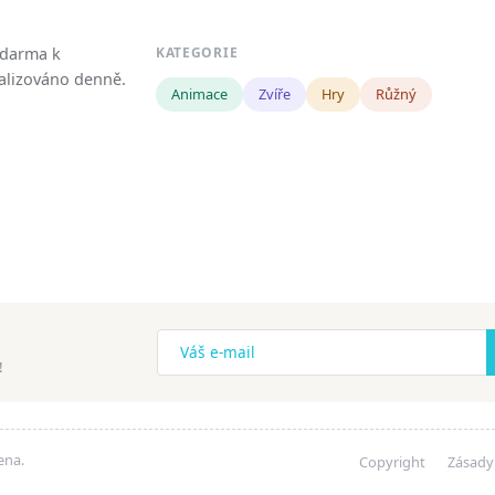
zdarma k
KATEGORIE
tualizováno denně.
Animace
Zvíře
Hry
Růžný
!
ena.
Copyright
Zásady