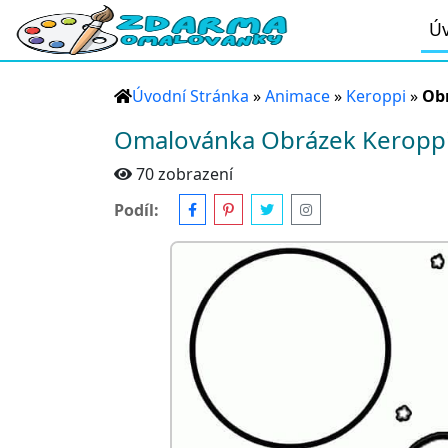
Úv
Úvodní Stránka
»
Animace
»
Keroppi
»
Ob
Omalovánka Obrázek Keropp
70 zobrazení
Podíl: