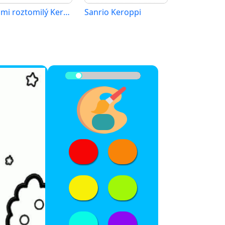
Velmi roztomilý Keroppi
Sanrio Keroppi