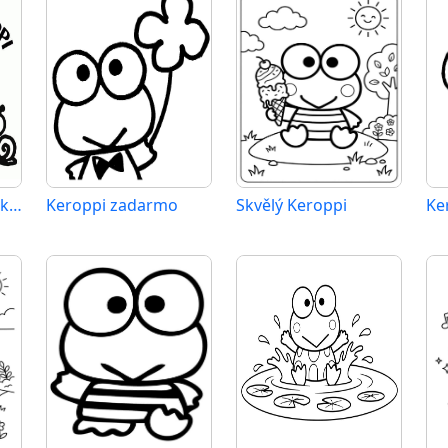
Tisknutelný obrázek Keroppiho
Keroppi zadarmo
Skvělý Keroppi
Ke