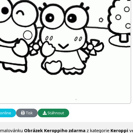
online
Tisk
Stáhnout
omalovánku
Obrázek Keroppiho zdarma
z kategorie
Keroppi
v