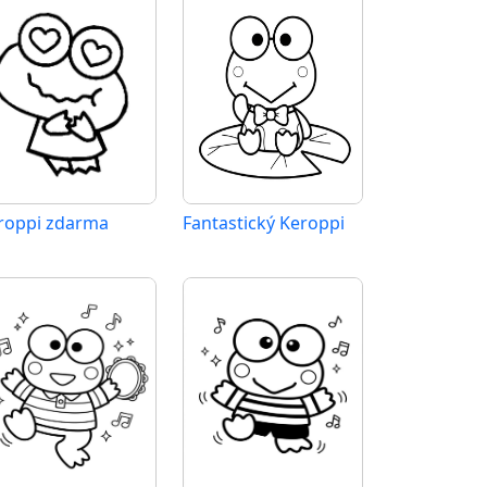
roppi zdarma
Fantastický Keroppi