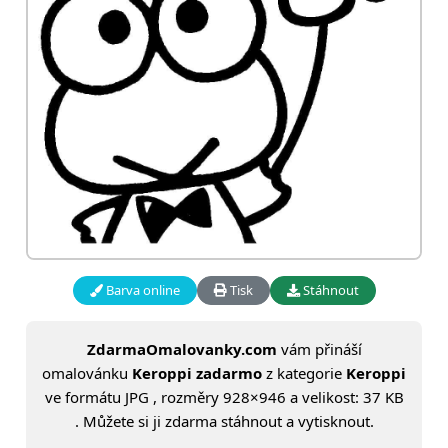
Barva online
Tisk
Stáhnout
ZdarmaOmalovanky.com
vám přináší
omalovánku
Keroppi zadarmo
z kategorie
Keroppi
ve formátu JPG , rozměry 928×946 a velikost: 37 KB
. Můžete si ji zdarma stáhnout a vytisknout.