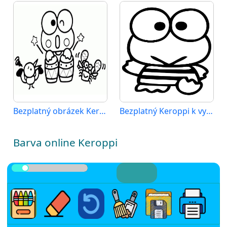
Bezplatný obrázek Keroppiho
Bezplatný Keroppi k vytisknutí
Barva online Keroppi