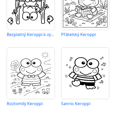
Bezplatný Keroppi k vytištění
Přátelský Keroppi
Roztomilý Keroppi
Sanrio Keroppi