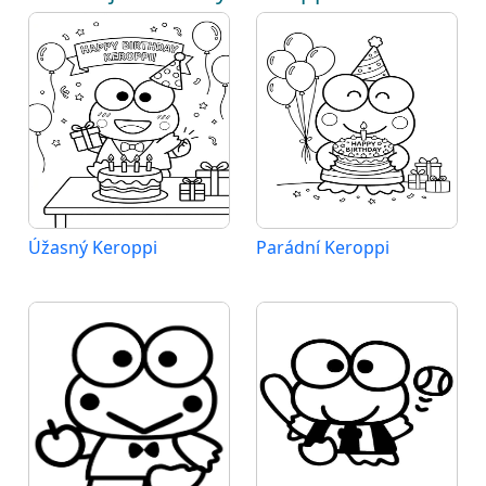
Úžasný Keroppi
Parádní Keroppi