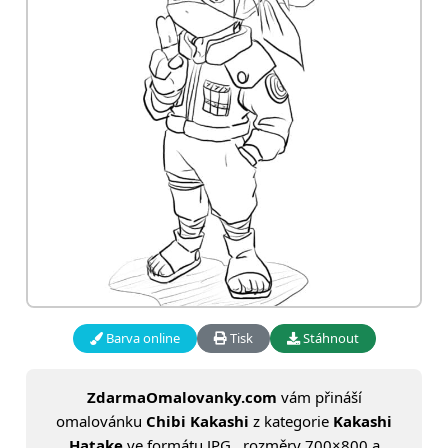
Barva online
Tisk
Stáhnout
ZdarmaOmalovanky.com
vám přináší
omalovánku
Chibi Kakashi
z kategorie
Kakashi
Hatake
ve formátu JPG , rozměry 700×800 a