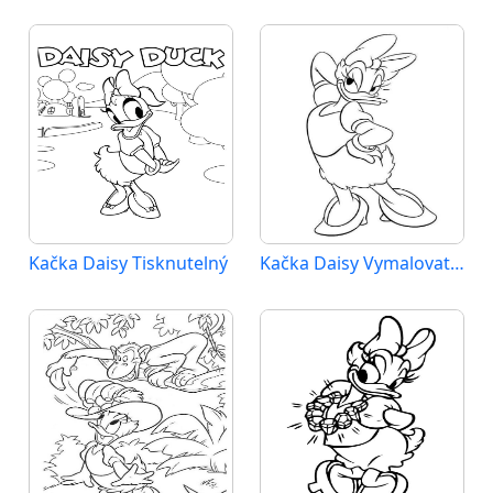
Kačka Daisy Tisknutelný
Kačka Daisy Vymalovatelné pro Děti