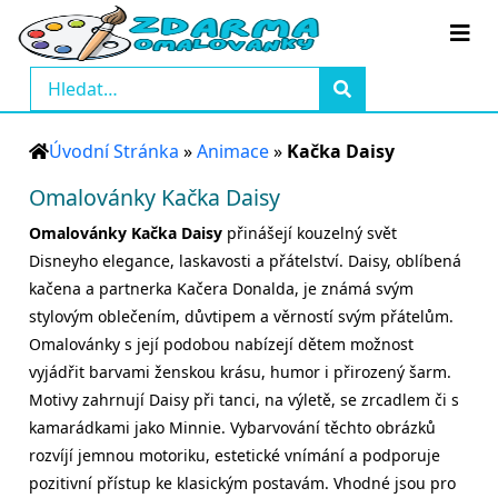
Úvodní Stránka
»
Animace
»
Kačka Daisy
Omalovánky Kačka Daisy
Omalovánky Kačka Daisy
přinášejí kouzelný svět
Disneyho elegance, laskavosti a přátelství. Daisy, oblíbená
kačena a partnerka Kačera Donalda, je známá svým
stylovým oblečením, důvtipem a věrností svým přátelům.
Omalovánky s její podobou nabízejí dětem možnost
vyjádřit barvami ženskou krásu, humor i přirozený šarm.
Motivy zahrnují Daisy při tanci, na výletě, se zrcadlem či s
kamarádkami jako Minnie. Vybarvování těchto obrázků
rozvíjí jemnou motoriku, estetické vnímání a podporuje
pozitivní přístup ke klasickým postavám. Vhodné jsou pro