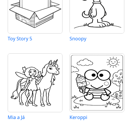
Toy Story 5
Snoopy
Mia a Já
Keroppi