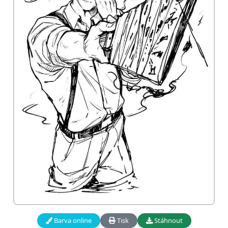
Barva online
Tisk
Stáhnout