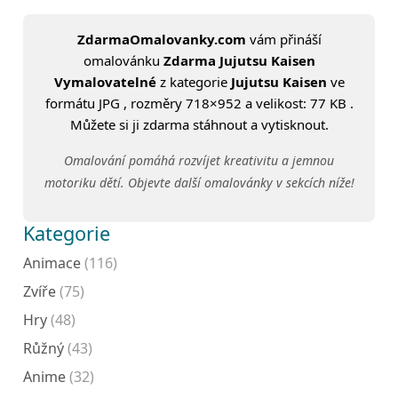
ZdarmaOmalovanky.com
vám přináší
omalovánku
Zdarma Jujutsu Kaisen
Vymalovatelné
z kategorie
Jujutsu Kaisen
ve
formátu JPG , rozměry 718×952 a velikost: 77 KB .
Můžete si ji zdarma stáhnout a vytisknout.
Omalování pomáhá rozvíjet kreativitu a jemnou
motoriku dětí. Objevte další omalovánky v sekcích níže!
Kategorie
Animace
(116)
Zvíře
(75)
Hry
(48)
Růžný
(43)
Anime
(32)