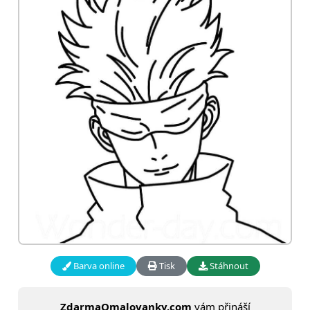
Barva online
Tisk
Stáhnout
ZdarmaOmalovanky.com
vám přináší