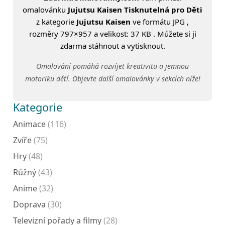
omalovánku
Jujutsu Kaisen Tisknutelná pro Děti
z kategorie
Jujutsu Kaisen
ve formátu JPG ,
rozměry 797×957 a velikost: 37 KB . Můžete si ji
zdarma stáhnout a vytisknout.
Omalování pomáhá rozvíjet kreativitu a jemnou
motoriku dětí. Objevte další omalovánky v sekcích níže!
Kategorie
Animace
(116)
Zvíře
(75)
Hry
(48)
Růžný
(43)
Anime
(32)
Doprava
(30)
Televizní pořady a filmy
(28)