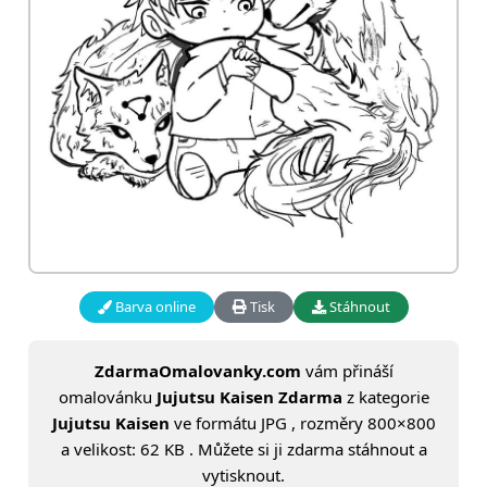
Barva online
Tisk
Stáhnout
ZdarmaOmalovanky.com
vám přináší
omalovánku
Jujutsu Kaisen Zdarma
z kategorie
Jujutsu Kaisen
ve formátu JPG , rozměry 800×800
a velikost: 62 KB . Můžete si ji zdarma stáhnout a
vytisknout.