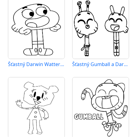
Šťastný Darwin Watterson
Šťastný Gumball a Darwin