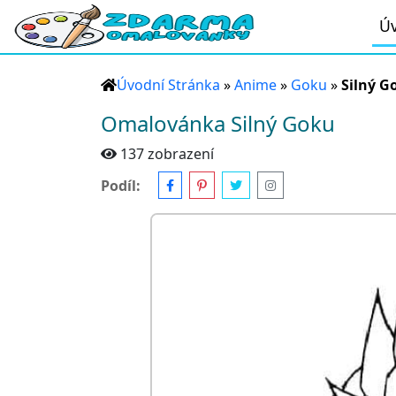
Úv
Úvodní Stránka
»
Anime
»
Goku
»
Silný G
Omalovánka Silný Goku
137 zobrazení
Podíl: