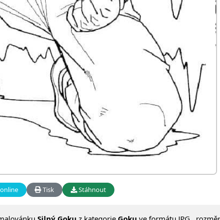
online
Tisk
Stáhnout
omalovánku
Silný Goku
z kategorie
Goku
ve formátu JPG , rozmě