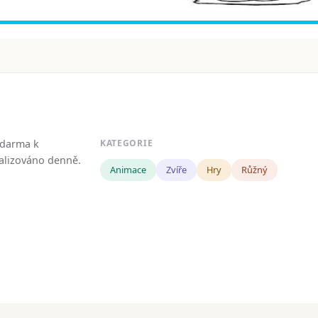
zdarma k
KATEGORIE
tualizováno denně.
Animace
Zvíře
Hry
Růžný