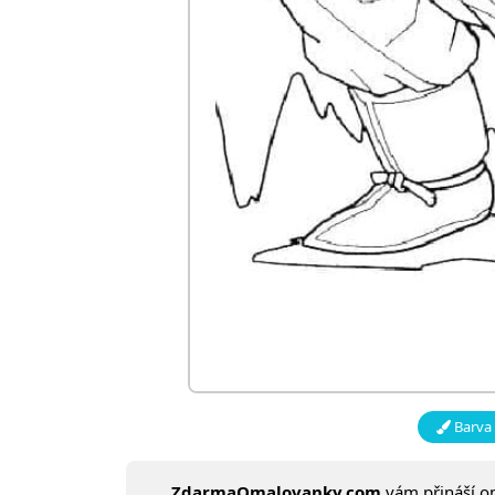
Barva 
ZdarmaOmalovanky.com
vám přináší 