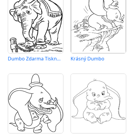
Dumbo Zdarma Tisknutelný
Krásný Dumbo