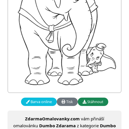
Barva online
Tisk
Stáhnout
ZdarmaOmalovanky.com
vám přináší
omalovánku
Dumbo Zdarama
z kategorie
Dumbo