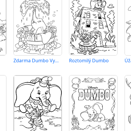
Zdarma Dumbo Vymalovatelné
Roztomilý Dumbo
Úž