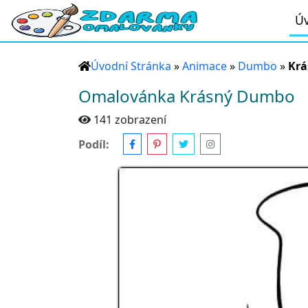
Úv
Úvodní Stránka
»
Animace
»
Dumbo
»
Kr
Omalovánka Krásný Dumbo
141 zobrazení
Podíl: