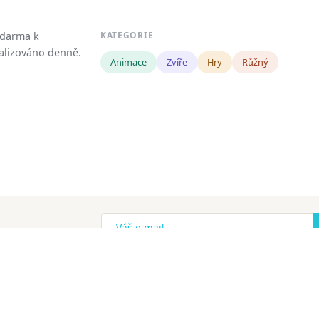
zdarma k
KATEGORIE
tualizováno denně.
Animace
Zvíře
Hry
Růžný
!
ena.
Copyright
Zásady