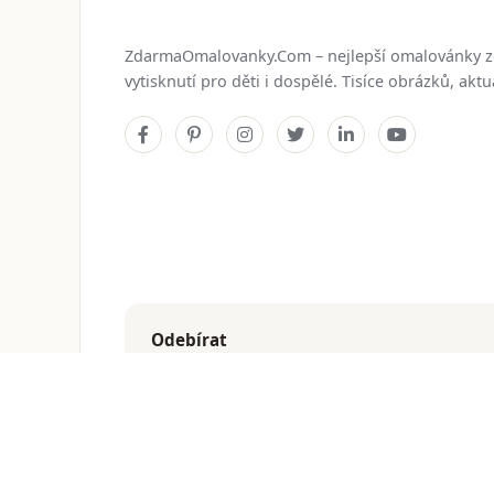
ZdarmaOmalovanky.Com – nejlepší omalovánky 
vytisknutí pro děti i dospělé. Tisíce obrázků, ak
Odebírat
Dostávejte nejnovější omalovánky přímo do e-mailu
© 2026
ZdarmaOmalovanky.Com
. Všechna práva vyhraz