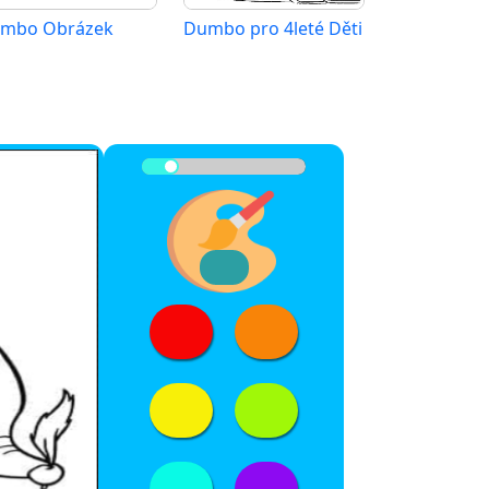
mbo Obrázek
Dumbo pro 4leté Děti