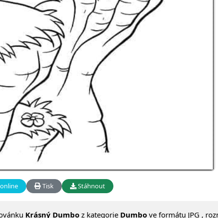
online
Tisk
Stáhnout
lovánku
Krásný Dumbo
z kategorie
Dumbo
ve formátu JPG , ro