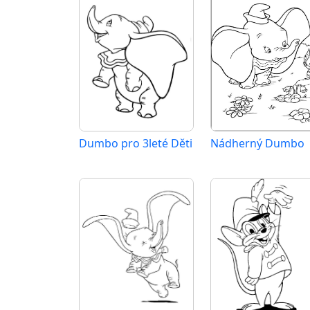
Dumbo pro 3leté Děti
Nádherný Dumbo