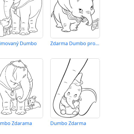
imovaný Dumbo
Zdarma Dumbo pro Malé Děti
mbo Zdarama
Dumbo Zdarma