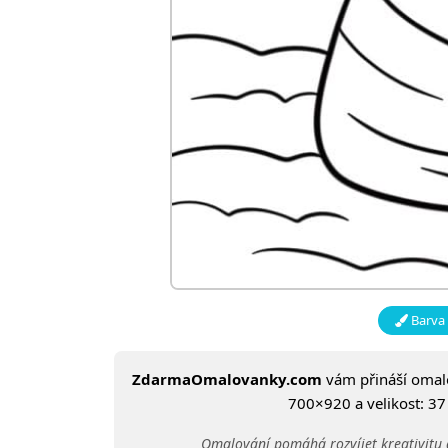
Barva 
ZdarmaOmalovanky.com
vám přináší oma
700×920 a velikost: 37 
Omalování pomáhá rozvíjet kreativitu 