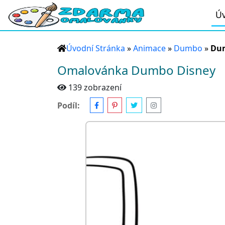
Úv
Úvodní Stránka
»
Animace
»
Dumbo
»
Du
Omalovánka Dumbo Disney
139 zobrazení
Podíl: