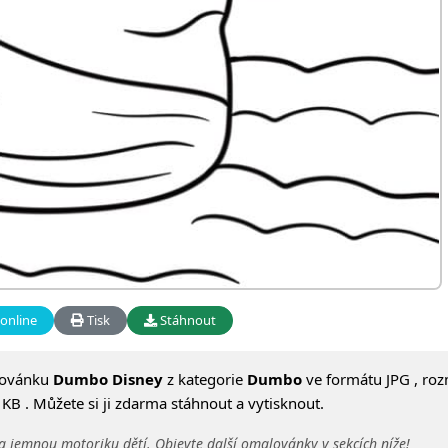
online
Tisk
Stáhnout
lovánku
Dumbo Disney
z kategorie
Dumbo
ve formátu JPG , ro
KB . Můžete si ji zdarma stáhnout a vytisknout.
a jemnou motoriku dětí. Objevte další omalovánky v sekcích níže!