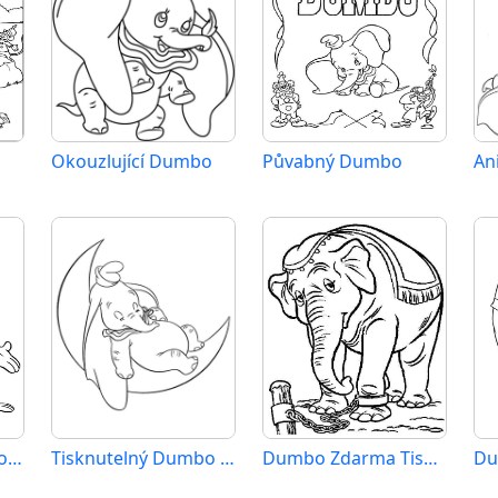
Okouzlující Dumbo
Půvabný Dumbo
An
Dumbo Zdarma pro Děti
Tisknutelný Dumbo Obrázek pro Děti
Dumbo Zdarma Tisknutelný
Du