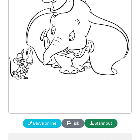
Barva online
Tisk
Stáhnout