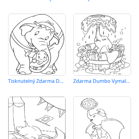
Tisknutelný Zdarma Dumbo
Zdarma Dumbo Vymalovatelné