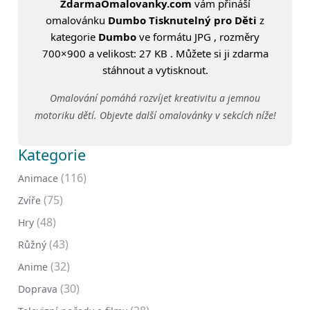
ZdarmaOmalovanky.com
vám přináší
omalovánku
Dumbo Tisknutelný pro Děti
z
kategorie
Dumbo
ve formátu JPG , rozměry
700×900 a velikost: 27 KB . Můžete si ji zdarma
stáhnout a vytisknout.
Omalování pomáhá rozvíjet kreativitu a jemnou
motoriku dětí. Objevte další omalovánky v sekcích níže!
Kategorie
(116)
Animace
(75)
Zvíře
(48)
Hry
(43)
Růžný
(32)
Anime
(30)
Doprava