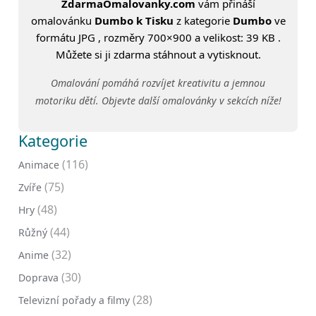
ZdarmaOmalovanky.com
vám přináší
omalovánku
Dumbo k Tisku
z kategorie
Dumbo
ve
formátu JPG , rozměry 700×900 a velikost: 39 KB .
Můžete si ji zdarma stáhnout a vytisknout.
Omalování pomáhá rozvíjet kreativitu a jemnou
motoriku dětí. Objevte další omalovánky v sekcích níže!
Kategorie
(116)
Animace
(75)
Zvíře
(48)
Hry
(44)
Růžný
(32)
Anime
(30)
Doprava
(28)
Televizní pořady a filmy