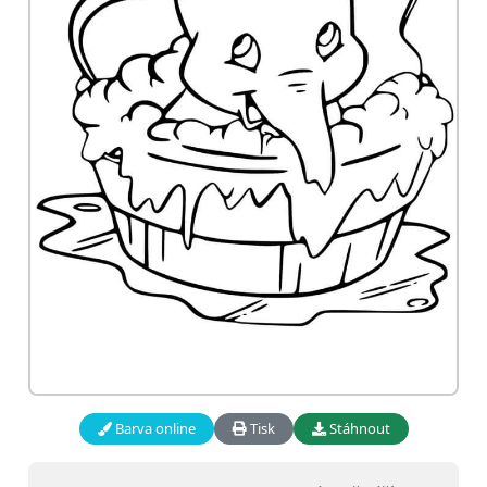
Barva online
Tisk
Stáhnout