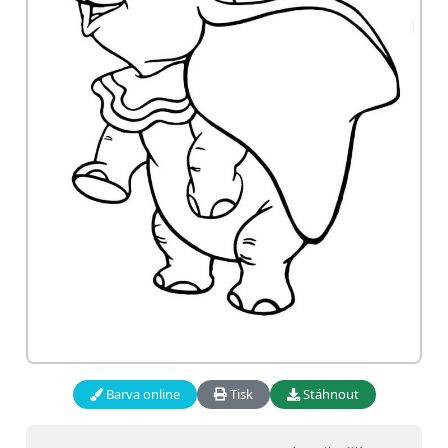
Barva online
Tisk
Stáhnout