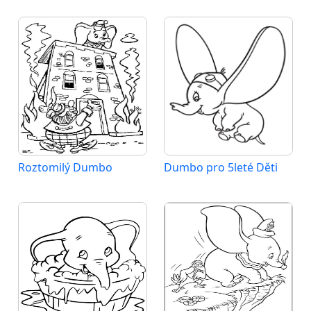
Roztomilý Dumbo
Dumbo pro 5leté Děti