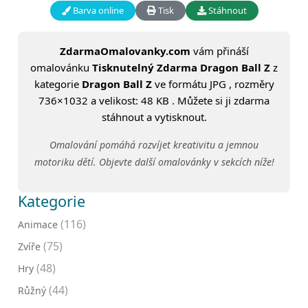
Barva online
Tisk
Stáhnout
ZdarmaOmalovanky.com
vám přináší
omalovánku
Tisknutelný Zdarma Dragon Ball Z
z
kategorie
Dragon Ball Z
ve formátu JPG , rozměry
736×1032 a velikost: 48 KB . Můžete si ji zdarma
stáhnout a vytisknout.
Omalování pomáhá rozvíjet kreativitu a jemnou
motoriku dětí. Objevte další omalovánky v sekcích níže!
Kategorie
(116)
Animace
(75)
Zvíře
(48)
Hry
(44)
Růžný