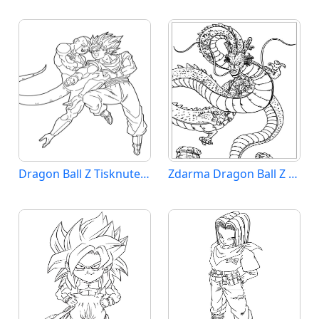
Dragon Ball Z Tisknutelný Zdarma
Zdarma Dragon Ball Z k Tisku pro Děti