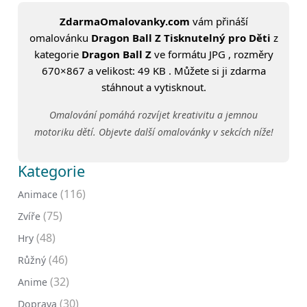
ZdarmaOmalovanky.com
vám přináší
omalovánku
Dragon Ball Z Tisknutelný pro Děti
z
kategorie
Dragon Ball Z
ve formátu JPG , rozměry
670×867 a velikost: 49 KB . Můžete si ji zdarma
stáhnout a vytisknout.
Omalování pomáhá rozvíjet kreativitu a jemnou
motoriku dětí. Objevte další omalovánky v sekcích níže!
Kategorie
(116)
Animace
(75)
Zvíře
(48)
Hry
(46)
Růžný
(32)
Anime
(30)
Doprava