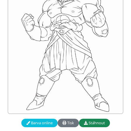
Barva online
Tisk
Stáhnout