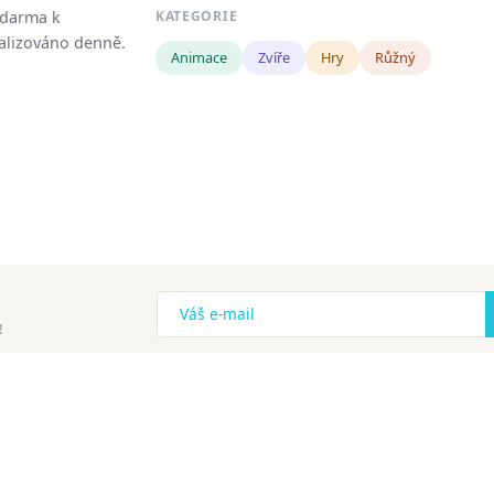
zdarma k
KATEGORIE
tualizováno denně.
Animace
Zvíře
Hry
Růžný
!
ena.
Copyright
Zásady