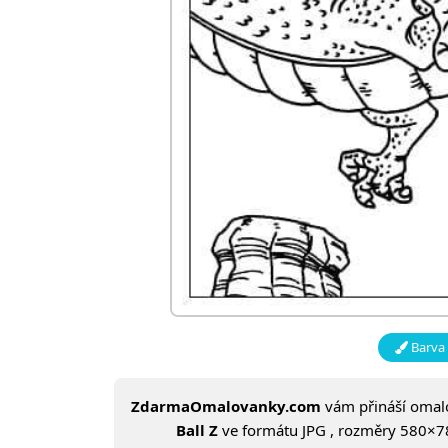
Barva 
ZdarmaOmalovanky.com
vám přináší oma
Ball Z
ve formátu JPG , rozměry 580×784