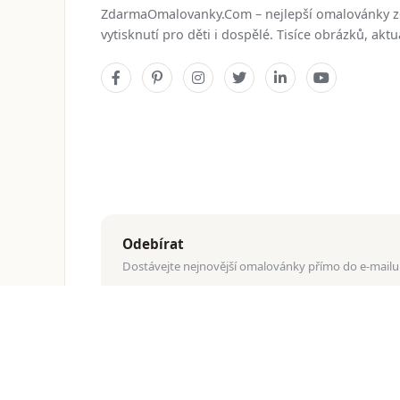
ZdarmaOmalovanky.Com – nejlepší omalovánky 
vytisknutí pro děti i dospělé. Tisíce obrázků, ak
Odebírat
Dostávejte nejnovější omalovánky přímo do e-mailu
© 2026
ZdarmaOmalovanky.Com
. Všechna práva vyhraz