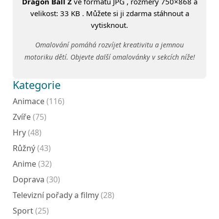
Dragon Ball Z
ve formátu JPG , rozměry 750×868 a
velikost: 33 KB . Můžete si ji zdarma stáhnout a
vytisknout.
Omalování pomáhá rozvíjet kreativitu a jemnou
motoriku dětí. Objevte další omalovánky v sekcích níže!
Kategorie
Animace
(116)
Zvíře
(75)
Hry
(48)
Růžný
(43)
Anime
(32)
Doprava
(30)
Televizní pořady a filmy
(28)
Sport
(25)