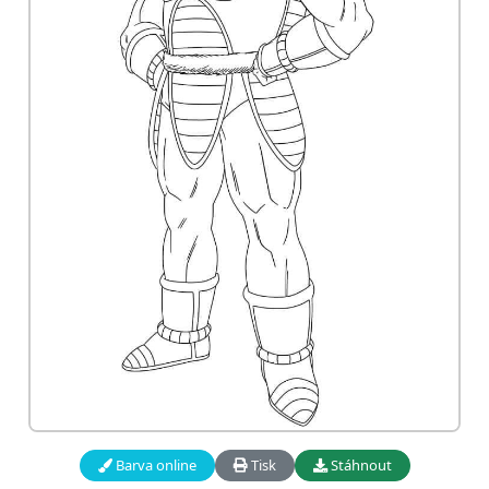
Barva online
Tisk
Stáhnout