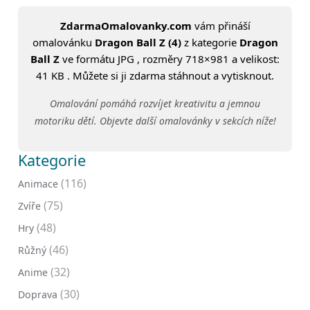
ZdarmaOmalovanky.com
vám přináší
omalovánku
Dragon Ball Z (4)
z kategorie
Dragon
Ball Z
ve formátu JPG , rozměry 718×981 a velikost:
41 KB . Můžete si ji zdarma stáhnout a vytisknout.
Omalování pomáhá rozvíjet kreativitu a jemnou
motoriku dětí. Objevte další omalovánky v sekcích níže!
Kategorie
(116)
Animace
(75)
Zvíře
(48)
Hry
(46)
Růžný
(32)
Anime
(30)
Doprava