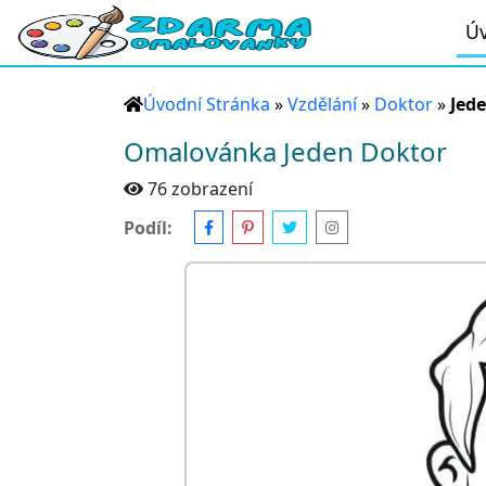
Úv
Úvodní Stránka
»
Vzdělání
»
Doktor
»
Jed
Omalovánka Jeden Doktor
76 zobrazení
Podíl: