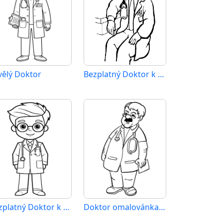
vělý Doktor
Bezplatný Doktor k tisku
Bezplatný Doktor k vytištění
Doktor omalovánka zdarma