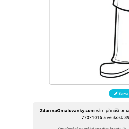
Barva 
ZdarmaOmalovanky.com
vám přináší om
770×1016 a velikost: 39
Omalování pomáhá rozvíjet kreativitu 