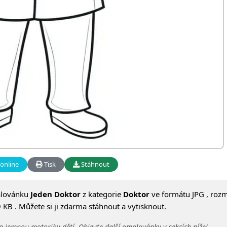
online
Tisk
Stáhnout
alovánku
Jeden Doktor
z kategorie
Doktor
ve formátu JPG , roz
 KB . Můžete si ji zdarma stáhnout a vytisknout.
a jemnou motoriku dětí. Objevte další omalovánky v sekcích níže!