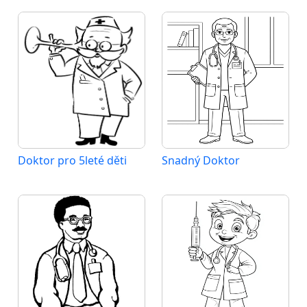
Doktor pro 5leté děti
Snadný Doktor