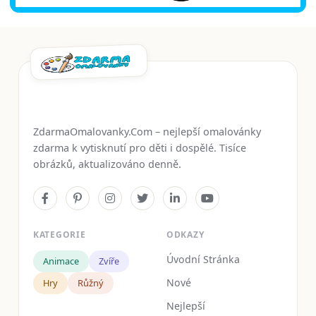
ZdarmaOmalovanky.Com – nejlepší omalovánky
zdarma k vytisknutí pro děti i dospělé. Tisíce
obrázků, aktualizováno denně.
KATEGORIE
ODKAZY
Úvodní Stránka
Animace
Zvíře
Nové
Hry
Růžný
Nejlepší