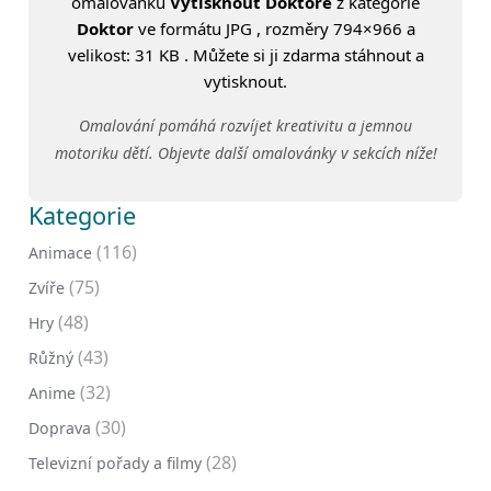
omalovánku
Vytisknout Doktore
z kategorie
Doktor
ve formátu JPG , rozměry 794×966 a
velikost: 31 KB . Můžete si ji zdarma stáhnout a
vytisknout.
Omalování pomáhá rozvíjet kreativitu a jemnou
motoriku dětí. Objevte další omalovánky v sekcích níže!
Kategorie
(116)
Animace
(75)
Zvíře
(48)
Hry
(43)
Růžný
(32)
Anime
(30)
Doprava
(28)
Televizní pořady a filmy