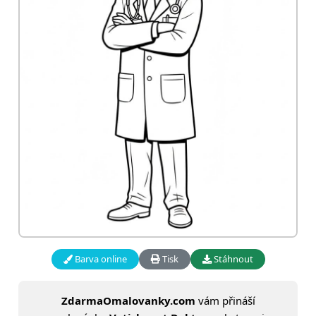
Barva online
Tisk
Stáhnout
ZdarmaOmalovanky.com
vám přináší