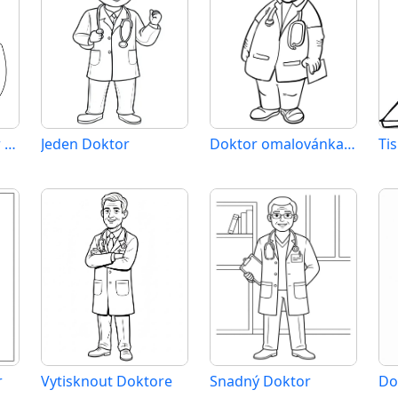
Tisknutelný Doktor zadarmo
Jeden Doktor
Doktor omalovánka zdarma
r
Vytisknout Doktore
Snadný Doktor
Do