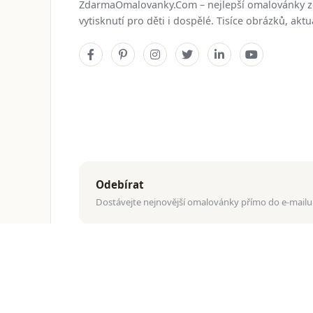
ZdarmaOmalovanky.Com – nejlepší omalovánky 
vytisknutí pro děti i dospělé. Tisíce obrázků, ak
Odebírat
Dostávejte nejnovější omalovánky přímo do e-mailu
© 2026
ZdarmaOmalovanky.Com
. Všechna práva vyhraz