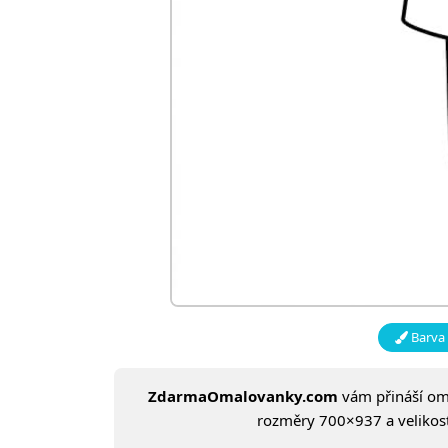
Barva 
ZdarmaOmalovanky.com
vám přináší o
rozměry 700×937 a velikost: