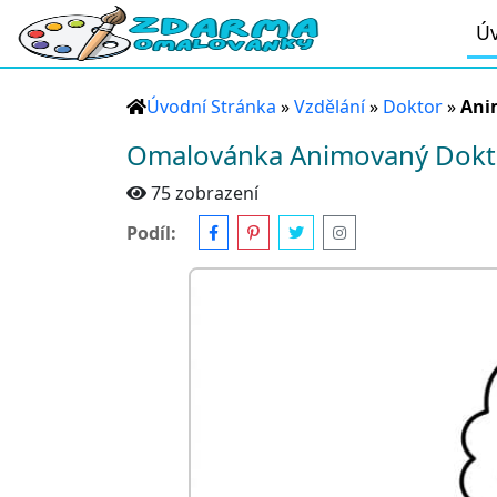
Úv
Úvodní Stránka
»
Vzdělání
»
Doktor
»
Ani
Omalovánka Animovaný Dokt
75 zobrazení
Podíl: