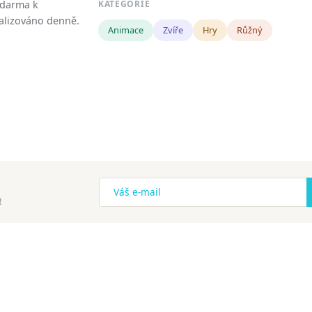
zdarma k
KATEGORIE
tualizováno denně.
Animace
Zvíře
Hry
Růžný
!
ena.
Copyright
Zásady