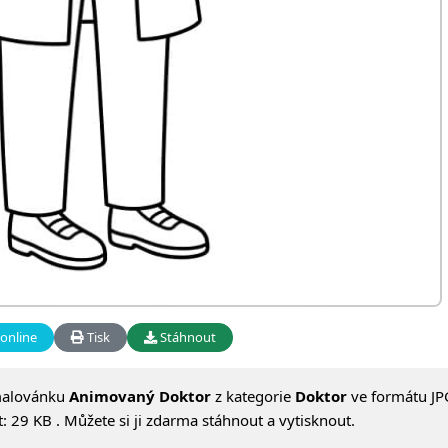
online
Tisk
Stáhnout
malovánku
Animovaný Doktor
z kategorie
Doktor
ve formátu JP
 29 KB . Můžete si ji zdarma stáhnout a vytisknout.