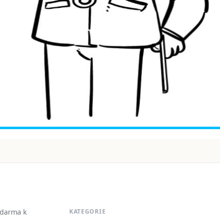
zdarma k
KATEGORIE