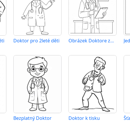
ti
Doktor pro 2leté děti
Obrázek Doktore zdarma
Je
Bezplatný Doktor
Doktor k tisku
Šť