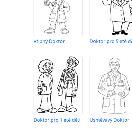
Vtipný Doktor
Doktor pro 5leté dě
Doktor pro 1leté děti
Usměvavý Doktor