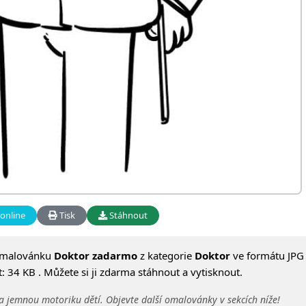
online
Tisk
Stáhnout
omalovánku
Doktor zadarmo
z kategorie
Doktor
ve formátu JPG 
 34 KB . Můžete si ji zdarma stáhnout a vytisknout.
a jemnou motoriku dětí. Objevte další omalovánky v sekcích níže!