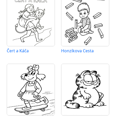
Čert a Káča
Honzíkova Cesta