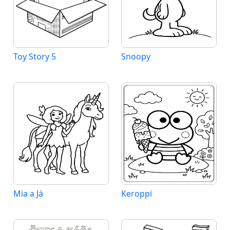
Toy Story 5
Snoopy
Mia a Já
Keroppi