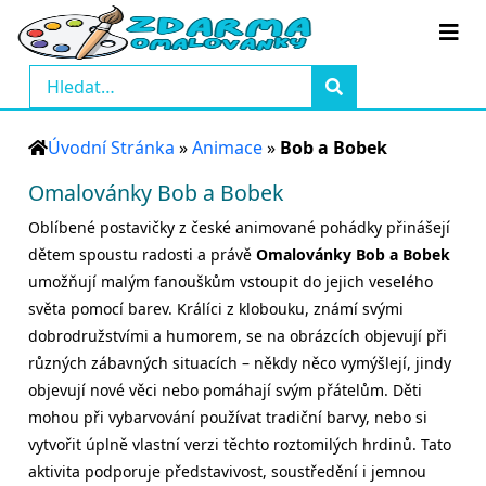
Úvodní Stránka
»
Animace
»
Bob a Bobek
Omalovánky Bob a Bobek
Oblíbené postavičky z české animované pohádky přinášejí
dětem spoustu radosti a právě
Omalovánky Bob a Bobek
umožňují malým fanouškům vstoupit do jejich veselého
světa pomocí barev. Králíci z klobouku, známí svými
dobrodružstvími a humorem, se na obrázcích objevují při
různých zábavných situacích – někdy něco vymýšlejí, jindy
objevují nové věci nebo pomáhají svým přátelům. Děti
mohou při vybarvování používat tradiční barvy, nebo si
vytvořit úplně vlastní verzi těchto roztomilých hrdinů. Tato
aktivita podporuje představivost, soustředění i jemnou