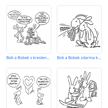
Bob a Bobek v kresleném stylu
Bob a Bobek zdarma k tisku