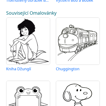
Tisknutelný obrázek Bob a Bobek
Vytiskni Bob a Bobek
Související Omalovánky
Kniha Džunglí
Chuggington