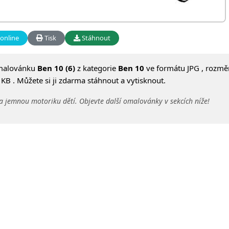
online
Tisk
Stáhnout
malovánku
Ben 10 (6)
z kategorie
Ben 10
ve formátu JPG , rozmě
KB . Můžete si ji zdarma stáhnout a vytisknout.
a jemnou motoriku dětí. Objevte další omalovánky v sekcích níže!