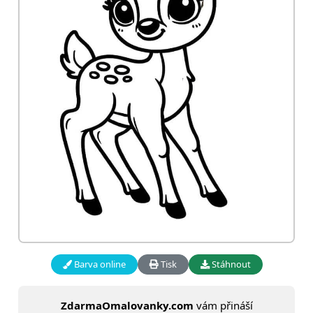
Barva online
Tisk
Stáhnout
ZdarmaOmalovanky.com
vám přináší