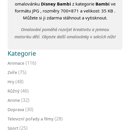
omalovánku
Disney Bambi
z kategorie
Bambi
ve
formátu JPG , rozměry 700×871 a velikost: 35 KB .
Můžete si ji zdarma stáhnout a vytisknout.
Omalování pomáhá rozvíjet kreativitu a jemnou
motoriku dětí. Objevte další omalovánky v sekcích níže!
Kategorie
(116)
Animace
(75)
Zvíře
(48)
Hry
(46)
Růžný
(32)
Anime
(30)
Doprava
(28)
Televizní pořady a filmy
(25)
Sport