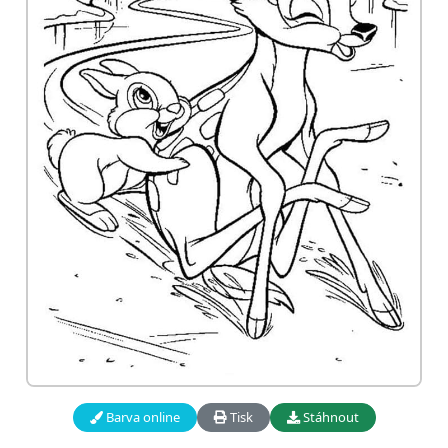
Barva online
Tisk
Stáhnout