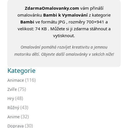
ZdarmaOmalovanky.com
vám přináší
omalovánku
Bambi k Vymalování
z kategorie
Bambi
ve formátu JPG , rozměry 700×941 a
velikost: 74 KB . Můžete si ji zdarma stáhnout a
vytisknout.
Omalování pomáhá rozvíjet kreativitu a jemnou
motoriku dětí. Objevte další omalovánky v sekcích níže!
Kategorie
(116)
Animace
(75)
Zvíře
(48)
Hry
(43)
Růžný
(32)
Anime
(30)
Doprava