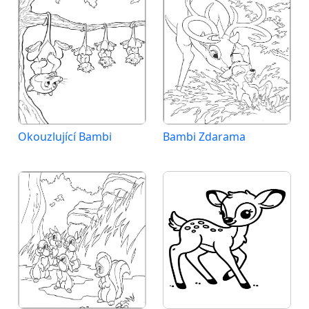
Okouzlující Bambi
Bambi Zdarama