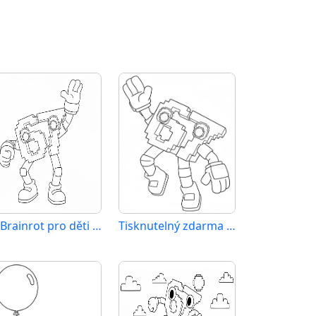
67 Brainrot pro děti 2 roky
Tisknutelný zdarma 67 Brainrot