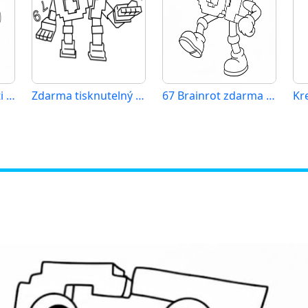
67 Brainrot pro děti 3 roky
Zdarma tisknutelný 67 Brainrot
67 Brainrot zdarma tisknutelný
Kr