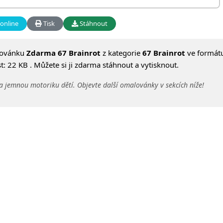
online
Tisk
Stáhnout
lovánku
Zdarma 67 Brainrot
z kategorie
67 Brainrot
ve formát
: 22 KB . Můžete si ji zdarma stáhnout a vytisknout.
a jemnou motoriku dětí. Objevte další omalovánky v sekcích níže!