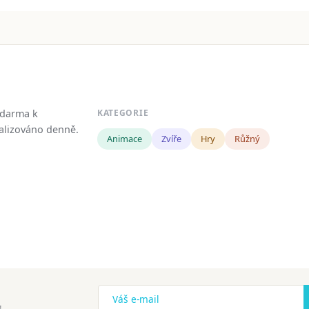
zdarma k
KATEGORIE
tualizováno denně.
Animace
Zvíře
Hry
Růžný
!