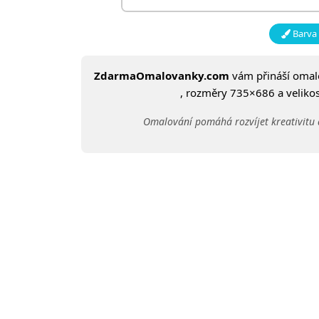
Barva 
ZdarmaOmalovanky.com
vám přináší oma
, rozměry 735×686 a velikost
Omalování pomáhá rozvíjet kreativitu 