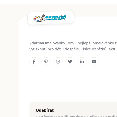
ZdarmaOmalovanky.Com – nejlepší omalovánky 
vytisknutí pro děti i dospělé. Tisíce obrázků, ak
Odebírat
Dostávejte nejnovější omalovánky přímo do e-mailu