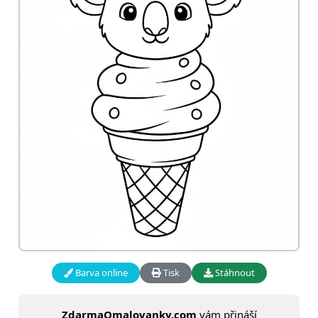
Barva online
Tisk
Stáhnout
ZdarmaOmalovanky.com
vám přináší