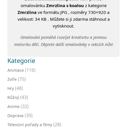
omalovánku
Zmrzlina s koalou
z kategorie
Zmrzlina
ve formátu JPG , rozměry 730×920 a
velikost: 34 KB . Můžete si ji zdarma stáhnout a
vytisknout.
Omalování pomáhá rozvíjet kreativitu a jemnou
motoriku dětí. Objevte další omalovánky v sekcích níže!
Kategorie
(116)
Animace
(75)
Zvíře
(48)
Hry
(43)
Růžný
(32)
Anime
(30)
Doprava
(28)
Televizní pořady a filmy