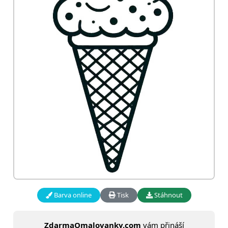
Barva online
Tisk
Stáhnout
ZdarmaOmalovanky.com
vám přináší