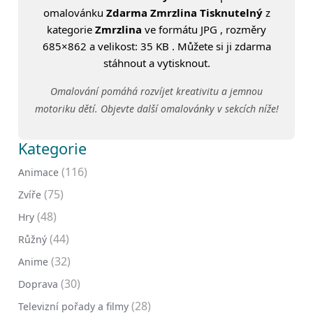
omalovánku
Zdarma Zmrzlina Tisknutelný
z
kategorie
Zmrzlina
ve formátu JPG , rozměry
685×862 a velikost: 35 KB . Můžete si ji zdarma
stáhnout a vytisknout.
Omalování pomáhá rozvíjet kreativitu a jemnou
motoriku dětí. Objevte další omalovánky v sekcích níže!
Kategorie
(116)
Animace
(75)
Zvíře
(48)
Hry
(44)
Růžný
(32)
Anime
(30)
Doprava
(28)
Televizní pořady a filmy