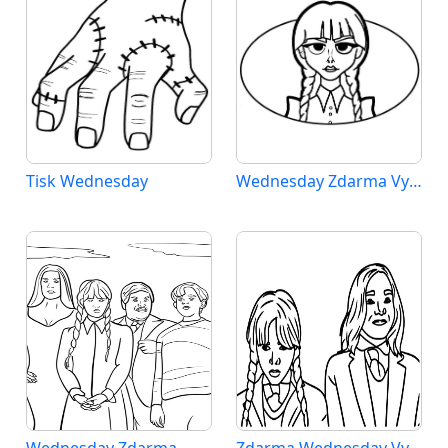
Tisk Wednesday
Wednesday Zdarma Vymalovatelné Obrázek