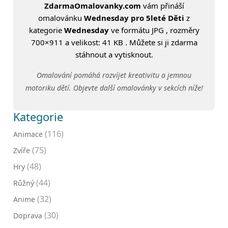
ZdarmaOmalovanky.com
vám přináší
omalovánku
Wednesday pro 5leté Děti
z
kategorie
Wednesday
ve formátu JPG , rozměry
700×911 a velikost: 41 KB . Můžete si ji zdarma
stáhnout a vytisknout.
Omalování pomáhá rozvíjet kreativitu a jemnou
motoriku dětí. Objevte další omalovánky v sekcích níže!
Kategorie
(116)
Animace
(75)
Zvíře
(48)
Hry
(44)
Růžný
(32)
Anime
(30)
Doprava