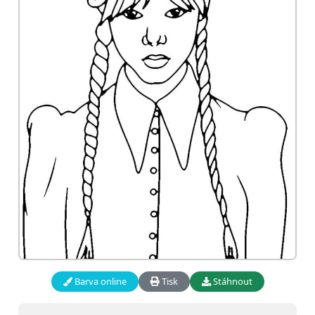
Barva online
Tisk
Stáhnout