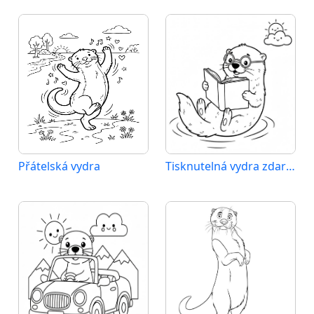
Přátelská vydra
Tisknutelná vydra zdarma