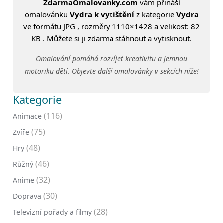
ZdarmaOmalovanky.com
vám přináší
omalovánku
Vydra k vytištění
z kategorie
Vydra
ve formátu JPG , rozměry 1110×1428 a velikost: 82
KB . Můžete si ji zdarma stáhnout a vytisknout.
Omalování pomáhá rozvíjet kreativitu a jemnou
motoriku dětí. Objevte další omalovánky v sekcích níže!
Kategorie
(116)
Animace
(75)
Zvíře
(48)
Hry
(46)
Růžný
(32)
Anime
(30)
Doprava
(28)
Televizní pořady a filmy