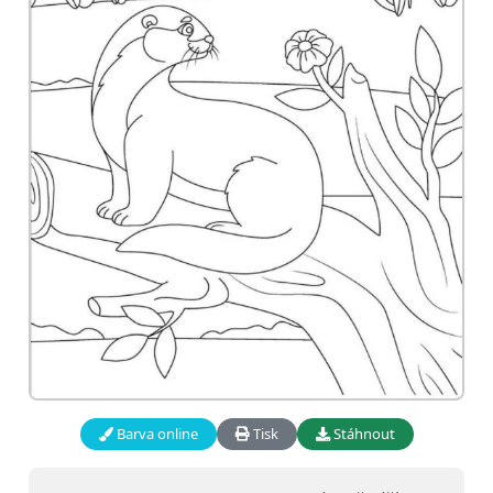
Barva online
Tisk
Stáhnout