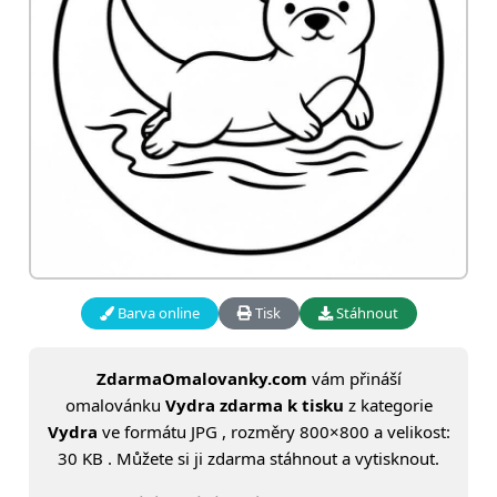
Barva online
Tisk
Stáhnout
ZdarmaOmalovanky.com
vám přináší
omalovánku
Vydra zdarma k tisku
z kategorie
Vydra
ve formátu JPG , rozměry 800×800 a velikost:
30 KB . Můžete si ji zdarma stáhnout a vytisknout.