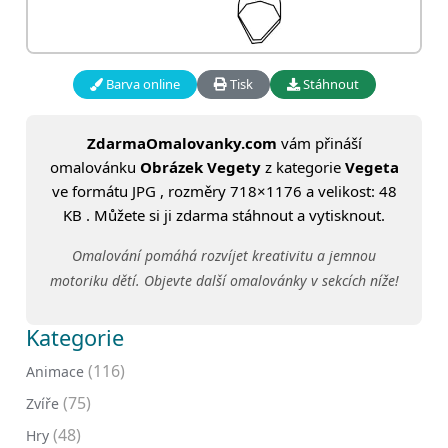
Barva online
Tisk
Stáhnout
ZdarmaOmalovanky.com
vám přináší
omalovánku
Obrázek Vegety
z kategorie
Vegeta
ve formátu JPG , rozměry 718×1176 a velikost: 48
KB . Můžete si ji zdarma stáhnout a vytisknout.
Omalování pomáhá rozvíjet kreativitu a jemnou
motoriku dětí. Objevte další omalovánky v sekcích níže!
Kategorie
(116)
Animace
(75)
Zvíře
(48)
Hry