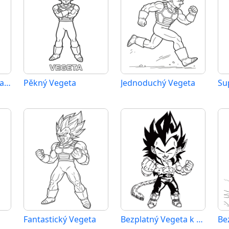
Obrázek Vegety zdarma
Pěkný Vegeta
Jednoduchý Vegeta
Su
Fantastický Vegeta
Bezplatný Vegeta k vytisknutí
Be