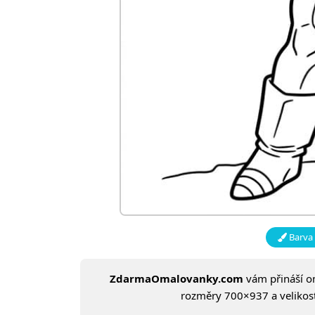
Barva 
ZdarmaOmalovanky.com
vám přináší 
rozměry 700×937 a velikost: