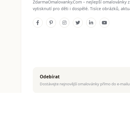
ZdarmaOmalovanky.Com – nejlepší omalovánky 
vytisknutí pro děti i dospělé. Tisíce obrázků, ak
Odebírat
Dostávejte nejnovější omalovánky přímo do e-mailu
© 2026
ZdarmaOmalovanky.Com
. Všechna práva vyhraz