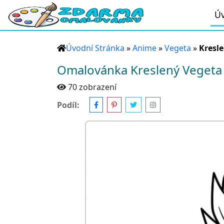
Úv
Úvodní Stránka
»
Anime
»
Vegeta
»
Kresl
Omalovánka Kreslený Vegeta
70 zobrazení
Podíl: