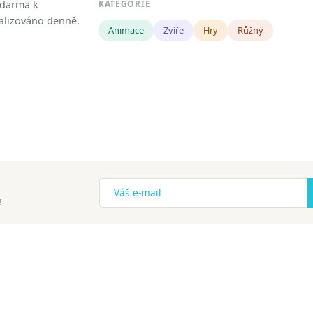
zdarma k
KATEGORIE
tualizováno denně.
Animace
Zvíře
Hry
Růžný
!
ena.
Copyright
Zásady