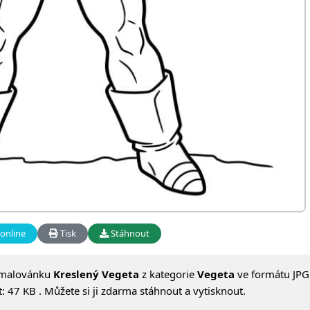
online
Tisk
Stáhnout
omalovánku
Kreslený Vegeta
z kategorie
Vegeta
ve formátu JPG 
 47 KB . Můžete si ji zdarma stáhnout a vytisknout.