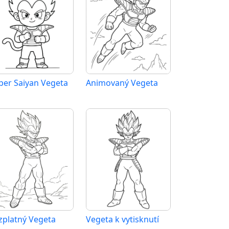
per Saiyan Vegeta
Animovaný Vegeta
zplatný Vegeta
Vegeta k vytisknutí