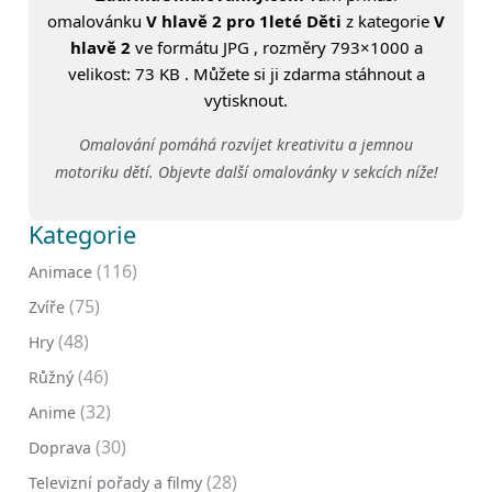
omalovánku
V hlavě 2 pro 1leté Děti
z kategorie
V
hlavě 2
ve formátu JPG , rozměry 793×1000 a
velikost: 73 KB . Můžete si ji zdarma stáhnout a
vytisknout.
Omalování pomáhá rozvíjet kreativitu a jemnou
motoriku dětí. Objevte další omalovánky v sekcích níže!
Kategorie
(116)
Animace
(75)
Zvíře
(48)
Hry
(46)
Růžný
(32)
Anime
(30)
Doprava
(28)
Televizní pořady a filmy